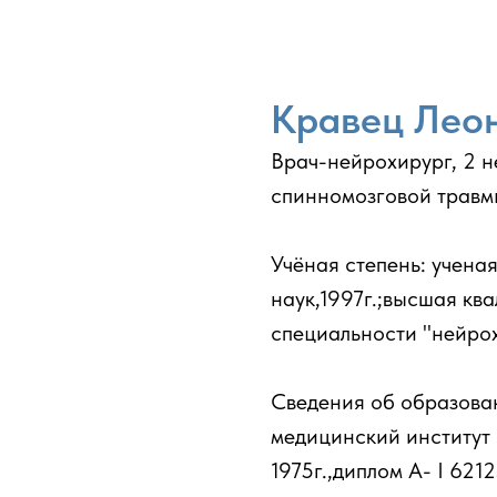
Кравец Лео
Врач-нейрохирург, 2 н
спинномозговой травм
Учёная степень: учена
наук,1997г.;высшая кв
специальности "нейрох
Сведения об образова
медицинский институт 
1975г.,диплом А- I 621