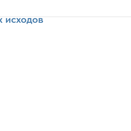
тникам
х исходов