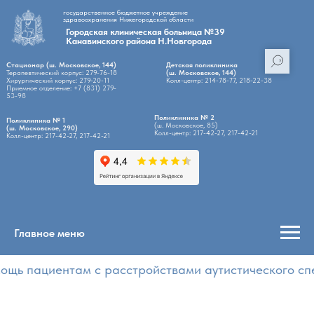
государственное бюджетное учреждение
здравоохранения Нижегородской области
Городская клиническая больница №39
Канавинского района Н.Новгорода
Стационар (ш. Московское, 144)
Детская поликлиника
Терапевтический корпус: 279-76-18
(ш. Московское, 144)
Хирургический корпус: 279-20-11
Колл-центр: 214-78-77, 218-22-38
Приемное отделение: +7 (831) 279-
53-98
Поликлиника № 2
Поликлиника № 1
(ш. Московское, 85)
(ш. Московское, 290)
Колл-центр: 217-42-27, 217-42-21
Колл-центр: 217-42-27, 217-42-21
Главное меню
щь пациентам с расстройствами аутистического сп