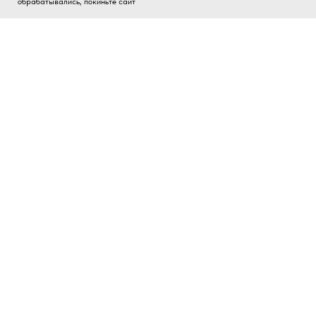
обрабатывались, покиньте сайт
Запись на приём
Контакты